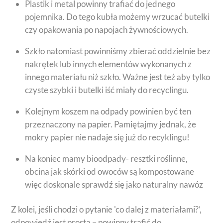
Plastik i metal powinny trafiać do jednego
pojemnika. Do tego kubła możemy wrzucać butelki
czy opakowania po napojach żywnościowych.
Szkło natomiast powinniśmy zbierać oddzielnie bez
nakrętek lub innych elementów wykonanych z
innego materiału niż szkło. Ważne jest też aby tylko
czyste szybki i butelki iść miały do recyclingu.
Kolejnym koszem na odpady powinien być ten
przeznaczony na papier. Pamiętajmy jednak, że
mokry papier nie nadaje się już do recyklingu!
Na koniec mamy bioodpady- resztki roślinne,
obcina jak skórki od owoców są kompostowane
więc doskonale sprawdź się jako naturalny nawóz
Z kolei, jeśli chodzi o pytanie 'co dalej z materiałami?’,
odpowiedź jest prosta – powinny trafić do