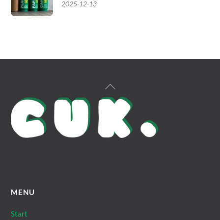
2025-12-13
Back
To
Top
MENU
Start