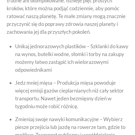
trudne ani skomplikowane. Istnieje pięć prostych
kroków, które można podjąć codziennie, aby pomóc
ratować naszą planetę. Te małe zmiany mogą znacznie
przyczynić się do poprawy zdrowia naszej planety i
zachowania jej dla przyszłych pokoleń.
Unikaj jednorazowych plastików – Szklanki do kawy
na wynos, butelki wodne, słomki i torby na zakupy
możemy łatwo zastąpić ich wielorazowymi
odpowiednikami
Jedz mniej mięsa – Produkcja mięsa powoduje
więcej emisji gazów cieplarnianych niż cały sektor
transportu. Nawet jeden bezmięsny dzień w
tygodniu może robić różnicę.
Zmieniaj swoje nawyki komunikacyjne – Wybierz
piesze przejścia lub jazdę na rowerze tam, gdzie to
możliwe. Transport publiczny i współdzielenie