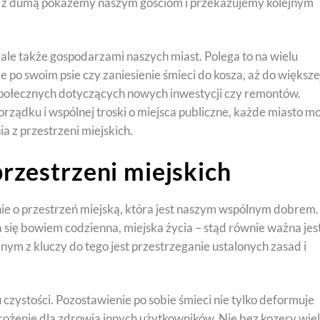
re z dumą pokażemy naszym gościom i przekazujemy kolejnym
 ale także gospodarzami naszych miast. Polega to na wielu
e po swoim psie czy zaniesienie śmieci do kosza, aż do większe
 społecznych dotyczących nowych inwestycji czy remontów.
ządku i wspólnej troski o miejsca publiczne, każde miasto m
a z przestrzeni miejskich.
przestrzeni miejskich
 o przestrzeń miejską, która jest naszym wspólnym dobrem.
a się bowiem codzienna, miejska życia – stąd równie ważna jes
dnym z kluczy do tego jest przestrzeganie ustalonych zasad i
czystości. Pozostawienie po sobie śmieci nie tylko deformuje
rożenie dla zdrowia innych użytkowników. Nie bez kozery wie