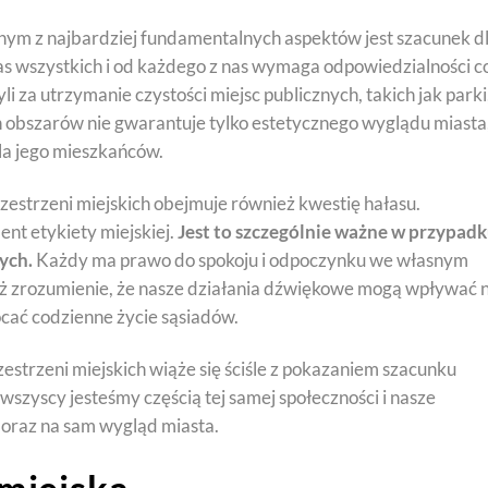
dnym z najbardziej fundamentalnych aspektów jest szacunek d
nas wszystkich i od każdego z nas wymaga odpowiedzialności c
li za utrzymanie czystości miejsc publicznych, takich jak parki
h obszarów nie gwarantuje tylko estetycznego wyglądu miasta
la jego mieszkańców.
rzestrzeni miejskich obejmuje również kwestię hałasu.
nt etykiety miejskiej.
Jest to szczególnie ważne w przypad
ych.
Każdy ma prawo do spokoju i odpoczynku we własnym
ż zrozumienie, że nasze działania dźwiękowe mogą wpływać 
cać codzienne życie sąsiadów.
strzeni miejskich wiąże się ściśle z pokazaniem szacunku
e wszyscy jesteśmy częścią tej samej społeczności i nasze
oraz na sam wygląd miasta.