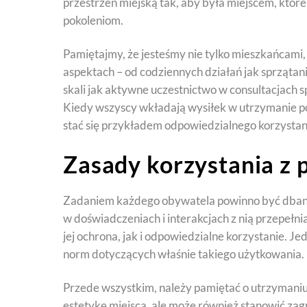
przestrzeń miejską tak, aby była miejscem, któ
pokoleniom.
Pamiętajmy, że jesteśmy nie tylko mieszkańcami,
aspektach – od codziennych działań jak sprzątani
skali jak aktywne uczestnictwo w consultacjach
Kiedy wszyscy wkładają wysiłek w utrzymanie por
stać się przykładem odpowiedzialnego korzystani
Zasady korzystania z 
Zadaniem każdego obywatela powinno być dbanie
w doświadczeniach i interakcjach z nią przepełni
jej ochrona, jak i odpowiedzialne korzystanie. Je
norm dotyczących właśnie takiego użytkowania.
Przede wszystkim, należy pamiętać o utrzymaniu 
estetykę miejsca, ale może również stanowić zag