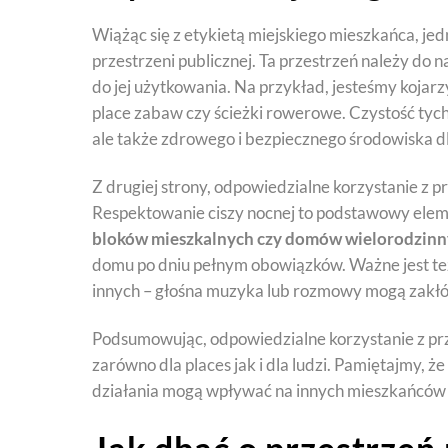
Wiążąc się z etykietą miejskiego mieszkańca, je
przestrzeni publicznej. Ta przestrzeń należy do 
do jej użytkowania. Na przykład, jesteśmy kojarzy
place zabaw czy ścieżki rowerowe. Czystość tyc
ale także zdrowego i bezpiecznego środowiska d
Z drugiej strony, odpowiedzialne korzystanie z p
Respektowanie ciszy nocnej to podstawowy eleme
bloków mieszkalnych czy domów wielorodzinn
domu po dniu pełnym obowiązków. Ważne jest te
innych – głośna muzyka lub rozmowy mogą zakłó
Podsumowując, odpowiedzialne korzystanie z prze
zarówno dla places jak i dla ludzi. Pamiętajmy, ż
działania mogą wpływać na innych mieszkańców 