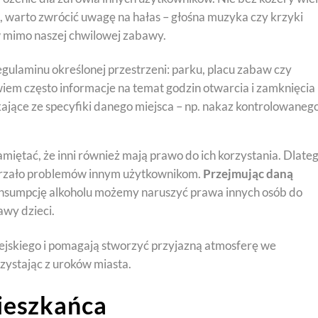
 warto zwrócić uwagę na hałas – głośna muzyka czy krzyki
w mimo naszej chwilowej zabawy.
egulaminu określonej przestrzeni: parku, placu zabaw czy
iem często informacje na temat godzin otwarcia i zamknięcia
kające ze specyfiki danego miejsca – np. nakaz kontrolowaneg
amiętać, że inni również mają prawo do ich korzystania. Dlate
sparzało problemów innym użytkownikom.
Przejmując daną
onsumpcję alkoholu możemy naruszyć prawa innych osób do
wy dzieci.
iejskiego i pomagają stworzyć przyjazną atmosferę we
zystając z uroków miasta.
ieszkańca