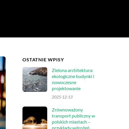
OSTATNIE WPISY
Zielona architektura:
ekologiczne budynki i
nowoczesne
projektowanie
2025-12-13
Zrównoważony
transport publiczny w
polskich miastach –
przykłady wdrożeń