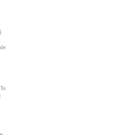
j
oże
 To
t
le