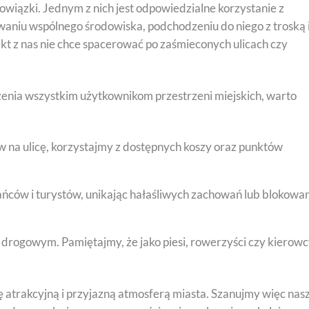
obowiązki. Jednym z nich jest odpowiedzialne korzystanie z
nowaniu wspólnego środowiska, podchodzeniu do niego z troską 
kt z nas nie chce spacerować po zaśmieconych ulicach czy
enia wszystkim użytkownikom przestrzeni miejskich, warto
 na ulicę, korzystajmy z dostępnych koszy oraz punktów
ńców i turystów, unikając hałaśliwych zachowań lub blokowa
drogowym. Pamiętajmy, że jako piesi, rowerzyści czy kierow
ę atrakcyjną i przyjazną atmosferą miasta. Szanujmy więc nas